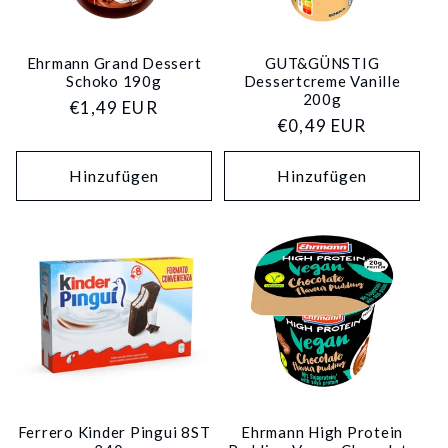
Ehrmann Grand Dessert
GUT&GÜNSTIG
Schoko 190g
Dessertcreme Vanille
200g
Normaler
€1,49 EUR
Normaler
€0,49 EUR
Preis
Preis
Hinzufügen
Hinzufügen
Ferrero Kinder Pingui 8ST
Ehrmann High Protein