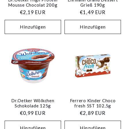
Mousse Chocolat 200g
Grieß 190g
Normaler
€2,19 EUR
Normaler
€1,49 EUR
Preis
Preis
Hinzufügen
Hinzufügen
Dr.Oetker Wölkchen
Ferrero Kinder Choco
Schokolade 125g
fresh 5ST 102,5g
Normaler
€0,99 EUR
Normaler
€2,89 EUR
Preis
Preis
Hinzufügen
Hinzufügen