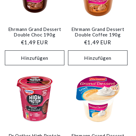
Ehrmann Grand Dessert
Ehrmann Grand Dessert
Double Choc 190g
Double Coffee 190g
Normaler
€1,49 EUR
Normaler
€1,49 EUR
Preis
Preis
Hinzufügen
Hinzufügen
Dr.Oetker High Protein
Ehrmann Grand Dessert