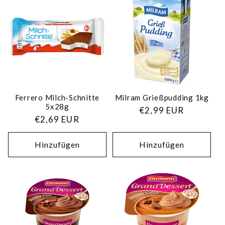
Ferrero Milch-Schnitte
Milram Grießpudding 1kg
5x28g
Normaler
€2,99 EUR
Normaler
€2,69 EUR
Preis
Preis
Hinzufügen
Hinzufügen