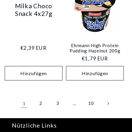
Milka Choco
Snack 4x27g
Ehrmann High Protein
Normaler
€2,39 EUR
Pudding Hazelnut 200g
Preis
Normaler
€1,79 EUR
Preis
Hinzufügen
Hinzufügen
1
2
3
…
10
Nützliche Links