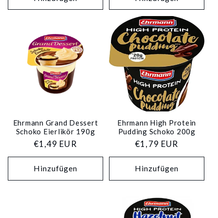
Ehrmann Grand Dessert
Ehrmann High Protein
Schoko Eierlikör 190g
Pudding Schoko 200g
Normaler
€1,49 EUR
Normaler
€1,79 EUR
Preis
Preis
Hinzufügen
Hinzufügen