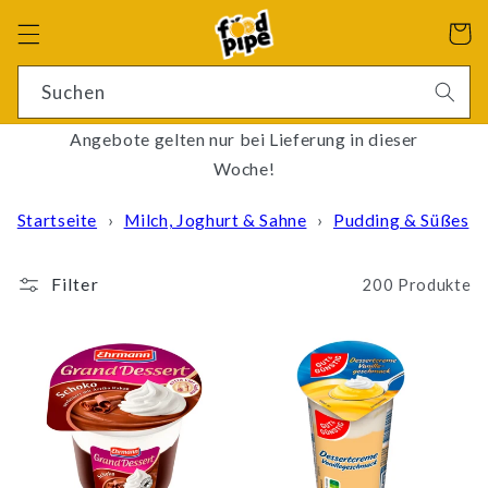
Direkt
zum
Warenko
Inhalt
4 Ergebnisse
Suchen
Angebote gelten nur bei Lieferung in dieser
Woche!
Startseite
›
Milch, Joghurt & Sahne
›
Pudding & Süßes
Filter
200 Produkte