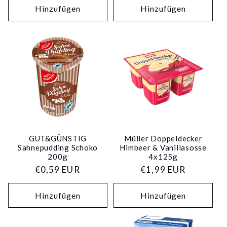
Hinzufügen
Hinzufügen
GUT&GÜNSTIG
Müller Doppeldecker
Sahnepudding Schoko
Himbeer & Vanillasosse
200g
4x125g
Normaler
€0,59 EUR
Normaler
€1,99 EUR
Preis
Preis
Hinzufügen
Hinzufügen