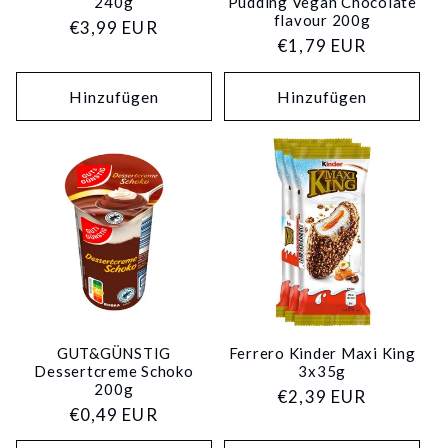
240g
Pudding Vegan Chocolate
flavour 200g
Normaler
€3,99 EUR
Normaler
€1,79 EUR
Preis
Preis
Hinzufügen
Hinzufügen
GUT&GÜNSTIG
Ferrero Kinder Maxi King
Dessertcreme Schoko
3x35g
200g
Normaler
€2,39 EUR
Normaler
€0,49 EUR
Preis
Preis