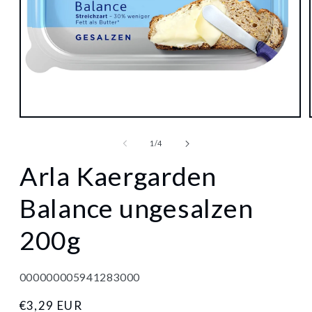
Medien
1
in
von
1
/
4
Modal
öffnen
Arla Kaergarden
Balance ungesalzen
200g
000000005941283000
Normaler
€3,29 EUR