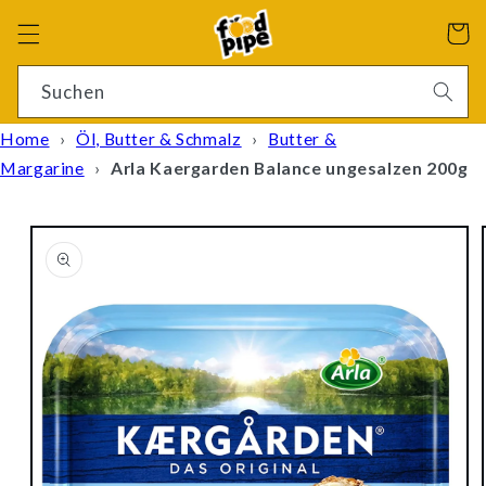
Direkt
zum
Warenko
Inhalt
4 Ergebnisse
Suchen
Home
›
Öl, Butter & Schmalz
›
Butter &
Margarine
›
Arla Kaergarden Balance ungesalzen 200g
oduktinformationen
ringen