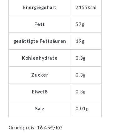
Energiegehalt
2155kcal
Fett
57g
gesättigte Fettsäuren
19g
Kohlenhydrate
0.3g
Zucker
0.3g
Eiweiß
0.3g
Salz
0.01g
Grundpreis: 16.45€/KG