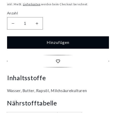
Preis
inkl. MwSt.
Lieferkosten
werden beim Checkout berechnet
Anzahl
Verringere
Erhöhe
die
die
Menge
Menge
für
für
Hinzufügen
Arla
Arla
Kaergarden
Kaergarden
Balance
Balance
ungesalzen
ungesalzen
200g
200g
Inhaltsstoffe
Wasser, Butter, Rapsöl, Milchsäurekulturen
Nährstofftabelle