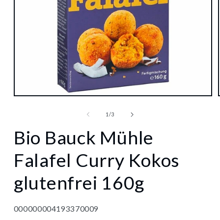
Medien
1
in
von
1
/
3
Modal
öffnen
Bio Bauck Mühle
Falafel Curry Kokos
glutenfrei 160g
000000004193370009