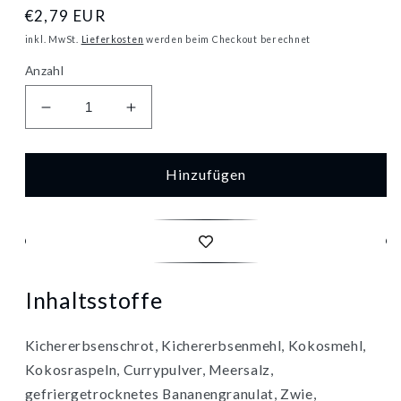
Normaler
€2,79 EUR
Preis
inkl. MwSt.
Lieferkosten
werden beim Checkout berechnet
Anzahl
Verringere
Erhöhe
die
die
Menge
Menge
für
für
Hinzufügen
Bio
Bio
Bauck
Bauck
Mühle
Mühle
Falafel
Falafel
Curry
Curry
Kokos
Kokos
Inhaltsstoffe
glutenfrei
glutenfrei
160g
160g
Kichererbsenschrot, Kichererbsenmehl, Kokosmehl,
Kokosraspeln, Currypulver, Meersalz,
gefriergetrocknetes Bananengranulat, Zwie,