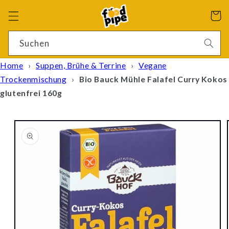
Direkt
zum
Warenko
Inhalt
4 Ergebnisse
Suchen
Home
›
Suppen, Brühe & Terrine
›
Vegane
Trockenmischung
›
Bio Bauck Mühle Falafel Curry Kokos
glutenfrei 160g
oduktinformationen
ringen