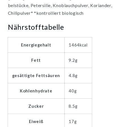
belstücke, Petersilie, Knoblauchpulver, Koriander,
Chilipulver* *kontrolliert biologisch
Nährstofftabelle
Energiegehalt
1464kcal
Fett
9.2g
gesättigte Fettsäuren
4.8g
Kohlenhydrate
40g
Zucker
8.5g
Eiweiß
17g