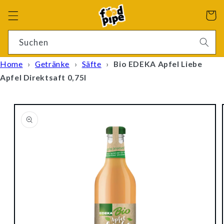
Direkt
zum
Warenko
Inhalt
4 Ergebnisse
Suchen
Home
›
Getränke
›
Säfte
›
Bio EDEKA Apfel Liebe
Apfel Direktsaft 0,75l
oduktinformationen
ringen