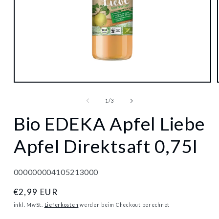
Medien
1
in
von
1
/
3
Modal
öffnen
Bio EDEKA Apfel Liebe
Apfel Direktsaft 0,75l
000000004105213000
Normaler
€2,99 EUR
Preis
inkl. MwSt.
Lieferkosten
werden beim Checkout berechnet