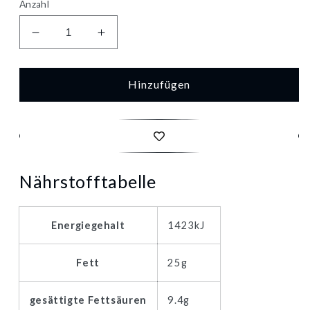
Anzahl
Verringere
Erhöhe
die
die
Menge
Menge
für
für
Hinzufügen
EDEKA
EDEKA
Herzstücke
Herzstücke
Chorizo
Chorizo
Extra
Extra
100g
100g
Nährstofftabelle
Energiegehalt
1423kJ
Fett
25g
gesättigte Fettsäuren
9.4g