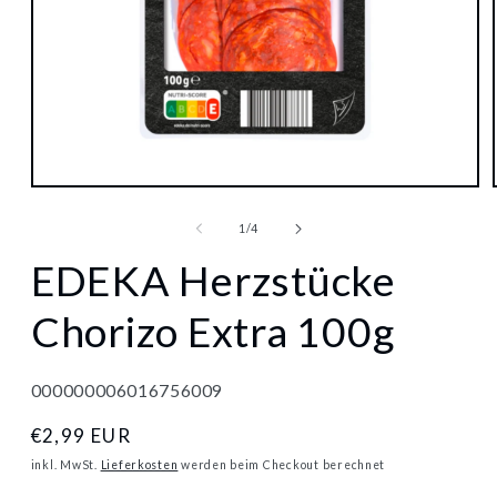
Medien
1
in
von
1
/
4
Modal
öffnen
EDEKA Herzstücke
Chorizo Extra 100g
000000006016756009
Normaler
€2,99 EUR
Preis
inkl. MwSt.
Lieferkosten
werden beim Checkout berechnet