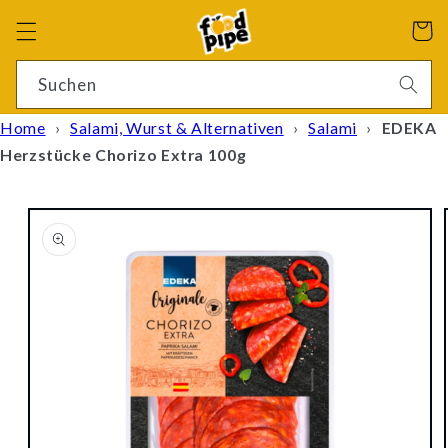
Direkt
zum
Warenko
Inhalt
4 Ergebnisse
Suchen
Home
›
Salami, Wurst & Alternativen
›
Salami
›
EDEKA
Herzstücke Chorizo Extra 100g
oduktinformationen
ringen