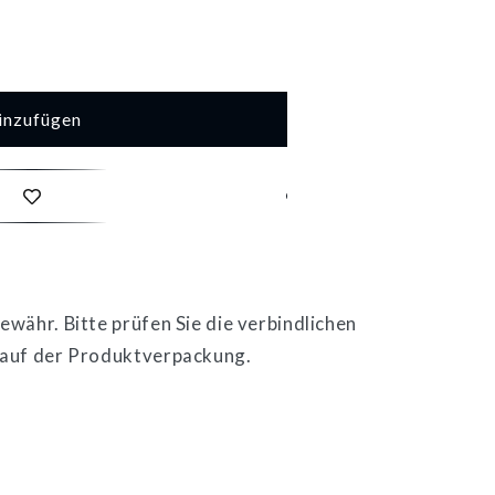
inzufügen
b
währ. Bitte prüfen Sie die verbindlichen
 auf der Produktverpackung.