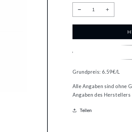
Verringere
Erhöhe
die
die
Menge
Menge
für
für
H
Heinrich
Heinrich
Hansjakob
Hansjako
Rotwein
Rotwein
QbA
QbA
lieblich
lieblich
1l
1l
Grundpreis: 6.59€/L
Alle Angaben sind ohne Ge
Angaben des Herstellers
Teilen