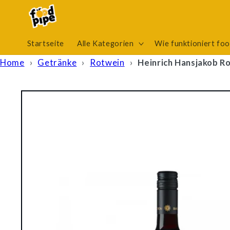
Direkt
zum
Inhalt
Startseite
Alle Kategorien
Wie funktioniert fo
Home
›
Getränke
›
Rotwein
›
Heinrich Hansjakob Ro
Zu
Produktinformationen
springen