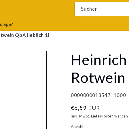
4 Ergebnisse
Suchen
odpipe?
twein QbA lieblich 1l
Heinrich
Rotwein 
000000001354711000
Normaler
€6,59 EUR
Preis
inkl. MwSt.
Lieferkosten
werden 
Anzahl