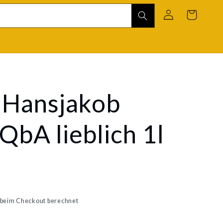
Einloggen
Warenkorb
 Hansjakob
QbA lieblich 1l
beim Checkout berechnet