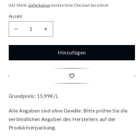
Preis
inkl. MwSt.
Lieferkosten
werden beim Checkout berechnet
Anzahl
Verringere
Erhöhe
die
die
Menge
Menge
für
für
Hinzufügen
Kloster
Kloster
Eberbach
Eberbach
Eltviller
Eltviller
Riesling
Riesling
QbA
QbA
0,75l
0,75l
Grundpreis: 15.99€/L
Alle Angaben sind ohne Gewähr. Bitte prüfen Sie die
verbindlichen Angaben des Herstellers auf der
Produktverpackung.