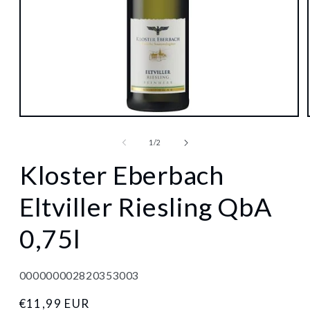
Medien
1
in
von
1
/
2
Modal
öffnen
Kloster Eberbach
Eltviller Riesling QbA
0,75l
000000002820353003
Normaler
€11,99 EUR