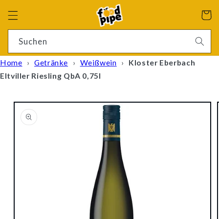
Direkt
zum
Warenko
Inhalt
4 Ergebnisse
Suchen
Home
›
Getränke
›
Weißwein
›
Kloster Eberbach
Eltviller Riesling QbA 0,75l
oduktinformationen
ringen