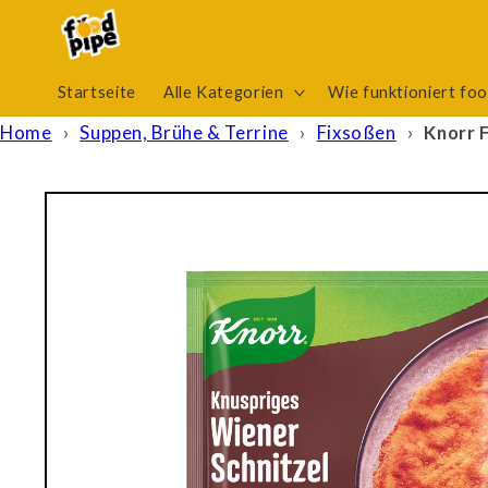
Direkt
zum
Inhalt
Startseite
Alle Kategorien
Wie funktioniert fo
Home
›
Suppen, Brühe & Terrine
›
Fixsoßen
›
Knorr 
Zu
Produktinformationen
springen