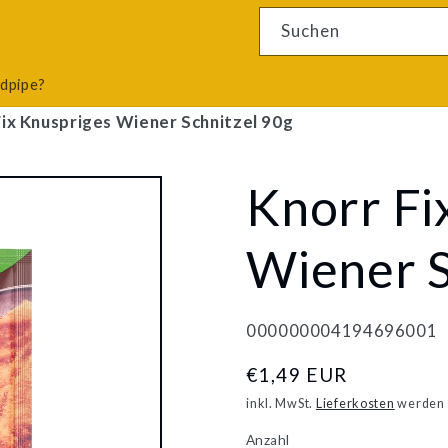
4 Ergebnisse
Suchen
odpipe?
Fix Knuspriges Wiener Schnitzel 90g
Knorr Fi
Wiener S
000000004194696001
Normaler
€1,49 EUR
Preis
inkl. MwSt.
Lieferkosten
werden 
Anzahl