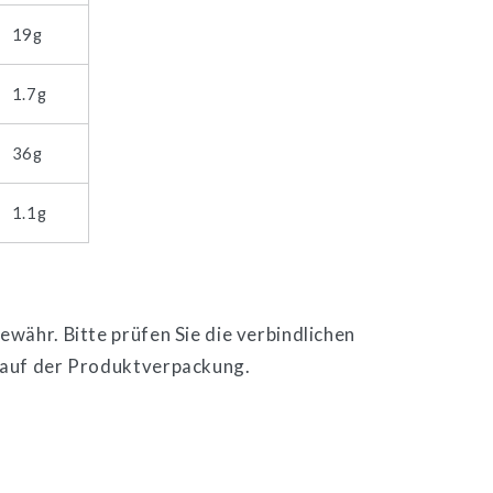
19g
1.7g
36g
1.1g
währ. Bitte prüfen Sie die verbindlichen
 auf der Produktverpackung.