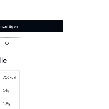
inzufügen
es
lle
916kcal
14g
1.9g