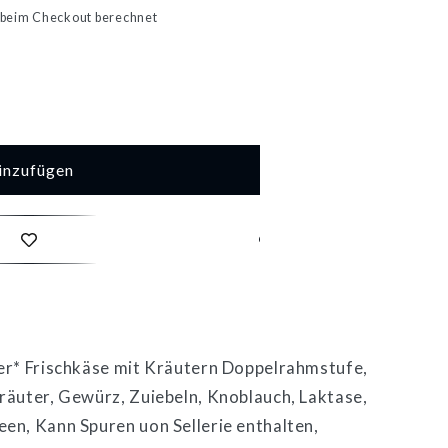
beim Checkout berechnet
inzufügen
se
hmstufe
er* Frischkäse mit Kräutern Doppelrahmstufe,
räuter, Gewürz, Zuiebeln, Knoblauch, Laktase,
en, Kann Spuren uon Sellerie enthalten,