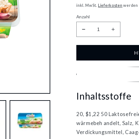
Preis
inkl. MwSt.
Lieferkosten
werden 
Anzahl
Verringere
Erhöhe
die
die
Menge
Menge
für
für
H
MinusL
MinusL
Frischkäse
Frischkä
Kräuter
Kräuter
70%
70%
Doppelrahmstufe
Doppelra
Inhaltsstoffe
200g
200g
20, $1‚22 50 Laktosefrei
wärmebeh andelt, Salz, K
Verdickungsmittel, Caage