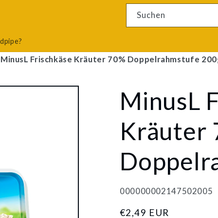
4 Ergebnisse
Suchen
odpipe?
MinusL Frischkäse Kräuter 70% Doppelrahmstufe 200
MinusL F
Kräuter
Doppelr
000000002147502005
Normaler
€2,49 EUR