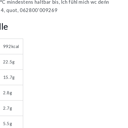
°C mindestens haltbar bis, lch fühl mich wc deńn
n 4, quot, 062800'009269
lle
992kcal
22.5g
15.7g
2.8g
2.7g
5.5g