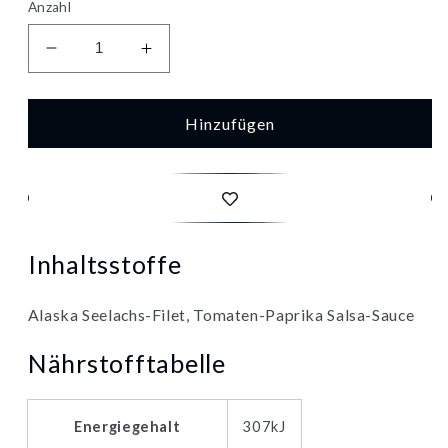
Anzahl
Verringere
Erhöhe
die
die
Menge
Menge
für
für
Hinzufügen
MSC
MSC
Iglo
Iglo
Schlemmer-
Schlemmer-
Filet
Filet
Picante
Picante
380g
380g
Inhaltsstoffe
Alaska Seelachs-Filet, Tomaten-Paprika Salsa-Sauce
Nährstofftabelle
Energiegehalt
307kJ