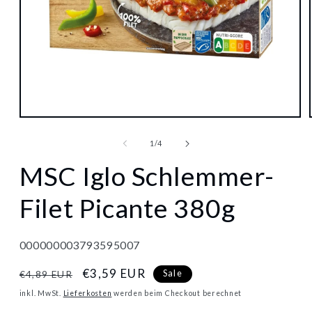
Medien
1
in
von
1
/
4
Modal
öffnen
MSC Iglo Schlemmer-
Filet Picante 380g
000000003793595007
Normaler
Verkaufspreis
€3,59 EUR
Sale
€4,89 EUR
Preis
inkl. MwSt.
Lieferkosten
werden beim Checkout berechnet