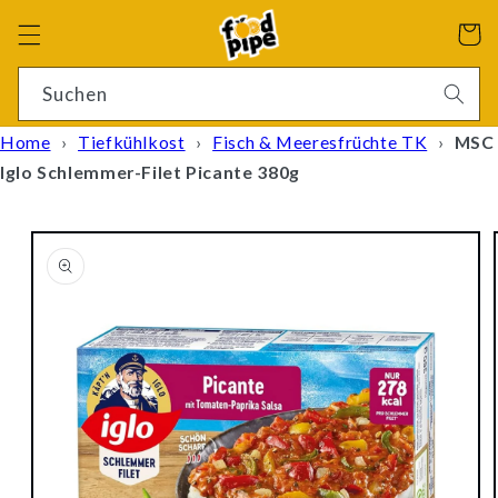
Direkt
zum
Warenko
Inhalt
4 Ergebnisse
Suchen
Home
›
Tiefkühlkost
›
Fisch & Meeresfrüchte TK
›
MSC
Iglo Schlemmer-Filet Picante 380g
oduktinformationen
ringen