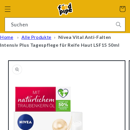
Direkt
zum
Warenko
Inhalt
4 Ergebnisse
Suchen
Home
›
Alle Produkte
›
Nivea Vital Anti-Falten
Intensiv Plus Tagespflege für Reife Haut LSF15 50ml
oduktinformationen
ringen