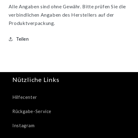
für
für
Alle Angaben sind ohne Gewähr. Bitte prüfen Sie die
Reife
Reife
verbindlichen Angaben des Herstellers auf der
Haut
Haut
Produktverpackung.
LSF15
LSF15
50ml
50ml
Teilen
Nützliche Links
Hilfecenter
Rückgabe-Service
Instagram