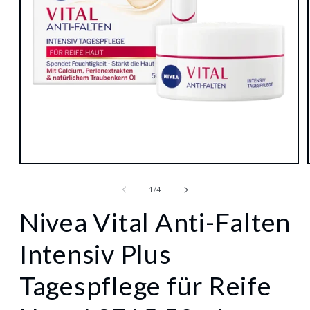
Medien
1
in
von
1
/
4
Modal
öffnen
Nivea Vital Anti-Falten
Intensiv Plus
Tagespflege für Reife