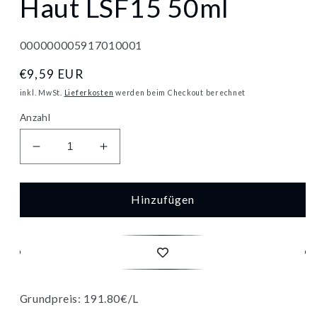
Haut LSF15 50ml
000000005917010001
Normaler
€9,59 EUR
Preis
inkl. MwSt.
Lieferkosten
werden beim Checkout berechnet
Anzahl
Verringere
Erhöhe
die
die
Menge
Menge
für
für
Hinzufügen
Nivea
Nivea
Vital
Vital
Anti-
Anti-
Falten
Falten
Intensiv
Intensiv
Plus
Plus
Grundpreis: 191.80€/L
Tagespflege
Tagespflege