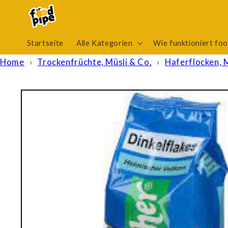
Direkt
zum
Inhalt
Startseite
Alle Kategorien
Wie funktioniert fo
Home
›
Trockenfrüchte, Müsli & Co.
›
Haferflocken, 
Zu
Produktinformationen
springen