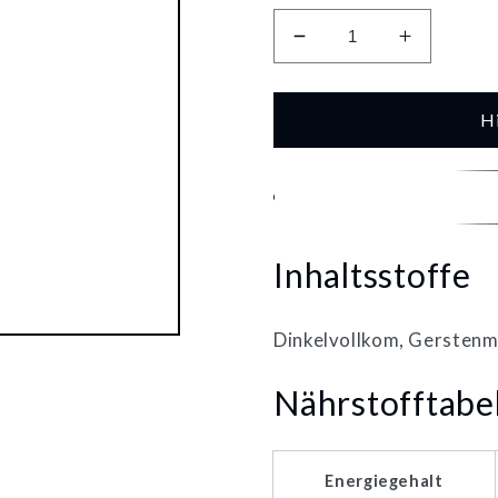
Verringere
Erhöhe
die
die
Menge
Menge
für
für
H
Seitenbacher
Seitenba
Dinkelflakes
Dinkelfla
Zuckerarm
Zuckerar
500g
500g
Inhaltsstoffe
Dinkelvollkom, Gerstenm
Nährstofftabe
Energiegehalt