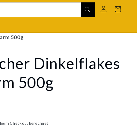
Einloggen
Warenkorb
rarm 500g
cher Dinkelflakes
rm 500g
beim Checkout berechnet