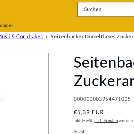
4 Ergebnisse
Suchen
odpipe?
Müsli & Cornflakes
›
Seitenbacher Dinkelflakes Zucke
Seitenba
Zuckera
000000003954471005
Normaler
€5,39 EUR
Preis
inkl. MwSt.
Lieferkosten
werden 
Anzahl