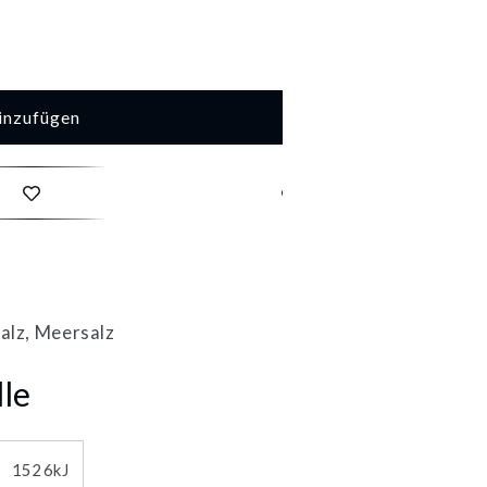
inzufügen
cher
kes
m
alz, Meersalz
lle
1526kJ