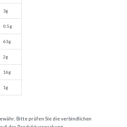
3g
0.5g
63g
2g
16g
1g
währ. Bitte prüfen Sie die verbindlichen
 auf der Produktverpackung.